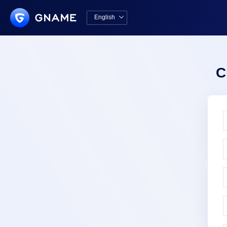
English

中文版
English
C