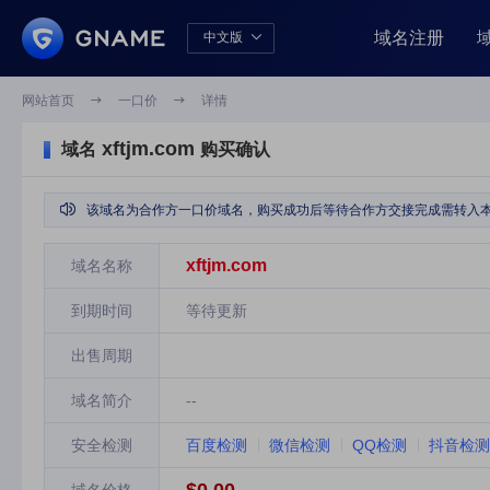
域名注册
中文版

中文版
English
网站首页

一口价

详情
xftjm.com
域名
购买确认

该域名为合作方一口价域名，购买成功后等待合作方交接完成需转入本
xftjm.com
域名名称
到期时间
等待更新
出售周期
域名简介
--
安全检测
百度检测
微信检测
QQ检测
抖音检测