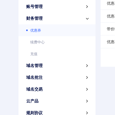
优惠
账号管理

优惠
财务管理

带价
优惠券
优惠
续费中心
充值
域名管理

域名抢注

域名交易

云产品

规则协议
