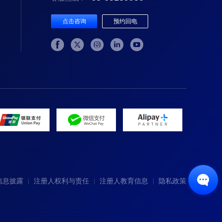
点击咨询
预约回电






信息披露
注册人权利与责任
注册人教育信息
隐私政策