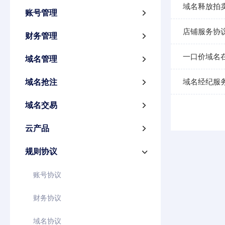
域名释放拍
账号管理

店铺服务协
财务管理

一口价域名
域名管理

域名经纪服
域名抢注

域名交易

云产品

规则协议

账号协议
财务协议
域名协议